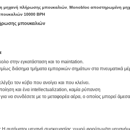
νη μηχανή πλήρωσης μπουκαλιών
,
Monobloc αποστηρωμένη μη
πουκαλιών 10000 BPH
λήρωσης μπουκαλιών
α
ολο στην εγκατάσταση και το maintation.
ίως διάσημα τμήματα εμπορικών σημάτων στα πνευματικά μέρη,
έγξει τον κύβο που ανοίγει και που κλείνει.
ίηση και ένα intellectualization, καμία ρύπανση
για να συνδέσετε με το μεταφορέα αέρα, ο οποίος μπορεί άμεσ
ας: Η αυτόματοι μηχανή συσκευασίας χυμού φρούτων/τα μηχανήμ