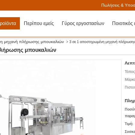
Πωλήσεις & Υποστ
ροϊόντα
Περίπου εμείς
Γύρος εργοστασίων
Ποιοτικός 
η μηχανή πλήρωσης μπουκαλιών
3 σε 1 αποστηρωμένη μηχανή πλήρωση
πλήρωσης μπουκαλιών
Λεπτ
Τόπος
Μάρκα
Πιστο
Πληρ
Ποσό
παραγ
Τιμή:
Συσκε