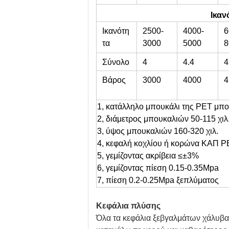
Ικαν
Ικανότη
2500-
4000-
6
τα
3000
5000
8
Σύνολο
4
4.4
4
Βάρος
3000
4000
4
δύναμη
1, κατάλληλο μπουκάλι της PET μπ
2, διάμετρος μπουκαλιών 50-115 χιλ
3, ύψος μπουκαλιών 160-320 χιλ.
4, κεφαλή κοχλίου ή κορώνα ΚΑΠ 
5, γεμίζοντας ακρίβεια ≤±3%
6, γεμίζοντας πίεση 0.15-0.35Mpa
7, πίεση 0.2-0.25Mpa ξεπλύματος
Κεφάλια πλύσης
Όλα τα κεφάλια ξεβγαλμάτων χάλυβα 