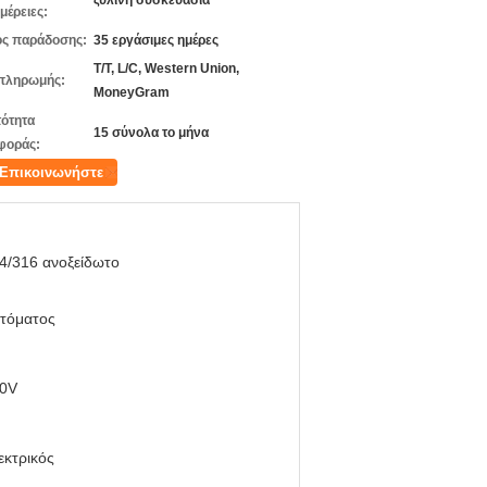
ξύλινη συσκευασία
μέρειες:
ς παράδοσης:
35 εργάσιμες ημέρες
T/T, L/C, Western Union,
πληρωμής:
MoneyGram
ότητα
15 σύνολα το μήνα
φοράς:
Επικοινωνήστε
4/316 ανοξείδωτο
τόματος
0V
εκτρικός