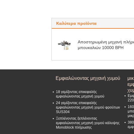
Καλύτερα προϊόντα
Αποστηρωμένη μηχανή πλή
μπουκαλιών 10000 BPH
Εμφιαλώνοντας μηχανή χυμού
μι
εμ
χυ
18 γεμίζοντας επικεφαλής
Εμφ
εμφιαλώνοντας μηχανή χυμού
220
24 γεμίζοντας επικεφαλής
160
εμφιαλώνοντας μηχανή χυμού φρούτων
μπο
SUS304
μικ
Ξεπλένοντας ξεπλένοντας
380
εμφιαλώνοντας μηχανή χυμού κάλυψης
εμφ
Monoblock πλήρωσης