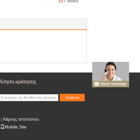
(
0
/ 3000)
Αίτηση κράτησης
Στείλετε
Χάρτης ιστοτόπου
|
Mobile Site