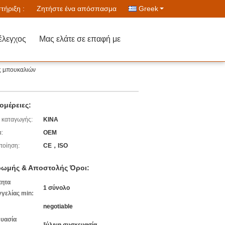
ήριξη :
Ζητήστε ένα απόσπασμα
Greek
έλεγχος
Μας ελάτε σε επαφή με
ς μπουκαλιών
ομέρειες:
 καταγωγής:
ΚΙΝΑ
:
OEM
ποίηση:
CE，ISO
ωμής & Αποστολής Όροι:
τητα
1 σύνολο
γελίας min:
negotiable
υασία