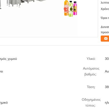
λεπτο
Χρόνο
Όροι 
Δυνατ
προσ
σμός χυμού
Υλικό:
30
Αυτόματος
ει
Αυ
βαθμός:
Τάση:
38
Οδηγημένος
χημικό
ηλ
τύπος: