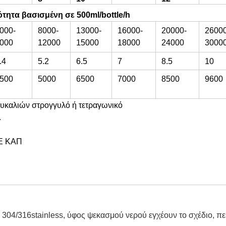
ότητα βασισμένη σε 500ml/bottle/h
000-
8000-
13000-
16000-
20000-
26000
000
12000
15000
18000
24000
3000
.4
5.2
6.5
7
8.5
10
500
5000
6500
7000
8500
9600
ουκαλιών στρογγυλό ή τετραγωνικό
.
PE ΚΑΠ
304/316stainless, ύφος ψεκασμού νερού εγχέουν το σχέδιο, πε