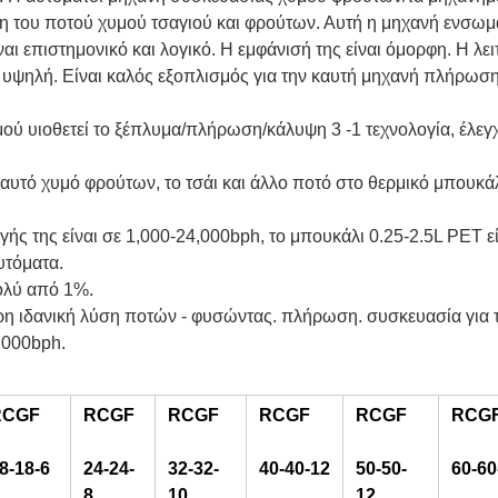
η του ποτού χυμού τσαγιού και φρούτων. Αυτή η μηχανή ενσωμ
αι επιστημονικό και λογικό. Η εμφάνισή της είναι όμορφη. Η λει
ι υψηλή. Είναι καλός εξοπλισμός για την καυτή μηχανή πλήρωσ
 υιοθετεί το ξέπλυμα/πλήρωση/κάλυψη 3 -1 τεχνολογία, έλεγχ
 καυτό χυμό φρούτων, το τσάι και άλλο ποτό στο θερμικό μπουκ
ς της είναι σε 1,000-24,000bph, το μπουκάλι 0.25-2.5L PET εί
αυτόματα.
πολύ από 1%.
η ιδανική λύση ποτών - φυσώντας. πλήρωση. συσκευασία για τ
,000bph.
RCGF
RCGF
RCGF
RCGF
RCGF
RCG
8-18-6
24-24-
32-32-
40-40-12
50-50-
60-60
8
10
12