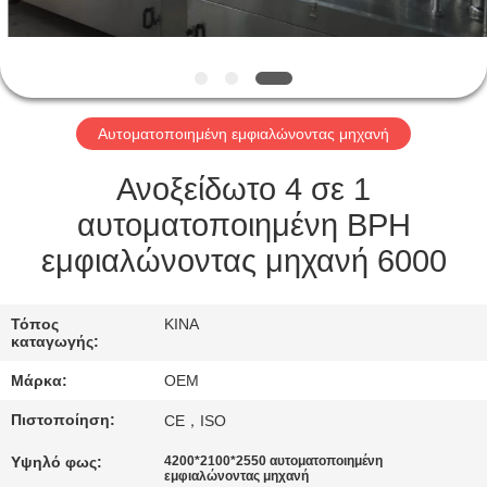
ΈΛΕΓΧΟΣ
ΜΑΣ
ΕΛΆΤΕ
Αυτοματοποιημένη εμφιαλώνοντας μηχανή
ΣΕ
ΕΠΑΦΉ
Ανοξείδωτο 4 σε 1
ΜΕ
αυτοματοποιημένη BPH
εμφιαλώνοντας μηχανή 6000
ΖΗΤΉΣΤΕ
ΈΝΑ
Τόπος
ΚΙΝΑ
καταγωγής:
ΑΠΌΣΠΑΣΜΑ
Μάρκα:
OEM
Πιστοποίηση:
SITEMAP
CE，ISO
Υψηλό φως:
4200*2100*2550 αυτοματοποιημένη
εμφιαλώνοντας μηχανή