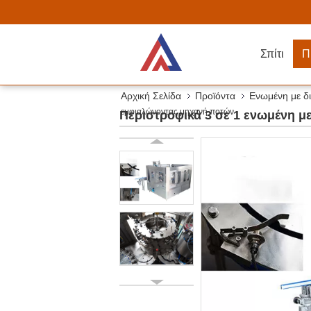
Σπίτι
Π
Αρχική Σελίδα
Προϊόντα
Ενωμένη με δ
εμφιαλώνοντας μηχανή ποτών
Περιστροφικά 3 σε 1 ενωμένη μ