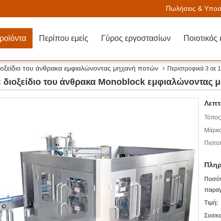
Πωλήσεις & Υποστ
ροϊόντα
Περίπου εμείς
Γύρος εργοστασίων
Ποιοτικός 
ιοξείδιο του άνθρακα εμφιαλώνοντας μηχανή ποτών
Περιστροφικά 3 σε 
ε διοξείδιο του άνθρακα Monoblock εμφιαλώνοντας 
Λεπτ
Τόπος
Μάρκα
Πιστο
Πληρ
Ποσό
παραγ
Τιμή:
Συσκε