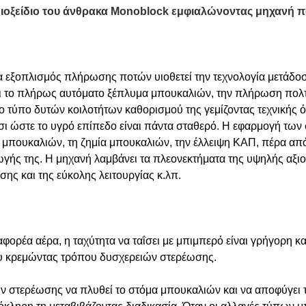
 διοξείδιο του άνθρακα Monoblock εμφιαλώνοντας μηχανή 
κα εξοπλισμός πλήρωσης ποτών υιοθετεί την τεχνολογία μετάδο
ι το πλήρως αυτόματο ξέπλυμα μπουκαλιών, την πλήρωση πολτ
ο τύπο δυτών κοιλοτήτων καθορισμού της γεμίζοντας τεχνικής ό
τσι ώστε το υγρό επίπεδο είναι πάντα σταθερό. Η εφαρμογή τω
 μπουκαλιών, τη ζημία μπουκαλιών, την έλλειψη ΚΑΠ, πέρα από
ωγής της. Η μηχανή λαμβάνει τα πλεονεκτήματα της υψηλής αξιο
ης και της εύκολης λειτουργίας κ.λπ.
αφορέα αέρα, η ταχύτητα να ταΐσει με μπιμπερό είναι γρήγορη 
ου κρεμώντας τρόπου δυσχερειών στερέωσης.
ν στερέωσης να πλυθεί το στόμα μπουκαλιών και να αποφύγει τ