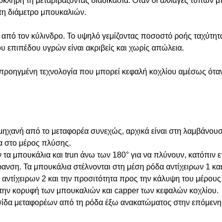
ληρη τη μεταβιβάζοντας διαδικασία. Όταν οι αλλαγές τύπων μ
τη διάμετρο μπουκαλιών.
ι από τον κύλινδρο. Το υψηλό γεμίζοντας ποσοστό ροής ταχύτητα
υ επιπέδου υγρών είναι ακριβείς και χωρίς απώλεια.
ή προηγμένη τεχνολογία που μπορεί κεφαλή κοχλίου αμέσως ότα
 μηχανή από το μεταφορέα συνεχώς, αρχικά είναι στη λαμβάνου
α στο μέρος πλύσης.
 τα μπουκάλια και trun άνω των 180° για να πλύνουν, κατόπιν
ανση. Τα μπουκάλια στέλνονται στη μέση ρόδα αντίχειρων 1 και 
 αντίχειρων 2 και την προσιτότητα προς την κάλυψη του μέρου
στην κορυφή των μπουκαλιών και capper των κεφαλών κοχλίου.
υσίδα μεταφορέων από τη ρόδα έξω ανακατώματος στην επόμενη