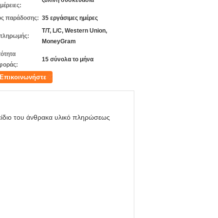
ξύλινη συσκευασία
μέρειες:
ς παράδοσης:
35 εργάσιμες ημέρες
T/T, L/C, Western Union,
πληρωμής:
MoneyGram
ότητα
15 σύνολα το μήνα
φοράς:
Επικοινωνήστε
είδιο του άνθρακα υλικό πληρώσεως