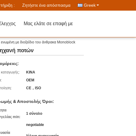
ήριξη :
Ζητήστε ένα απόσπασμα
Greek
έλεγχος
Μας ελάτε σε επαφή με
1 ενωμένη με διοξείδιο του άνθρακα Monoblock
μηχανή ποτών
ομέρειες:
 καταγωγής:
ΚΙΝΑ
:
OEM
ποίηση:
CE，ISO
ωμής & Αποστολής Όροι:
τητα
1 σύνολο
γελίας min:
negotiable
υασία