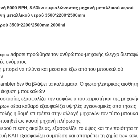
νή 5000 BPH
,
8.63kw εμφιαλώνοντας μηχανή μεταλλικού νερού
,
νή μεταλλικού νερού 3500*2200*2500mm
ερού 3500*2200*2500mm 2000ml
adpots προώθησε τον ανθρώπου-μηχανής έλεγχο διεπαφών
νερού
ές ονόματος
 μπορεί να πλύνει και μέσα και έξω από του μπουκαλιού
ών
mbler δεν θα βλάψει τα καλύμματα. Ο φωτοηλεκτρικός αισθητήρα
η έκχυση μπουκαλιών
τασίας εξασφαλίζει την ασφάλεια του χειριστή και της μηχανή
ρων αέρα καθαρό εξασφαλίζει υψηλές υγειονομικές απαιτήσεις
ολής η δομή επιτρέπει στην αλλαγή μηχανών τον τύπο μπουκα
μοποιηθεί ως καυτή μηχανή πλήρωσης
νερού πίεσης ακρίβειας, εξασφαλίζει το ύψος και την ποιότητα
ευή ΚΑΠ εξασφαλίζει συμπίεση και αποτρέπει τη ζημία των κα