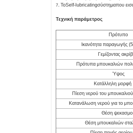
. ΤοSelf-lubricatingσύστημαπου ε
7
Τεχνική παράμετρος
Πρότυπο
Ικανότητα παραγωγής (50
Γεμίζοντας ακρίβ
Πρότυπα μπουκαλιών πολυε
Ύψος
Κατάλληλη μορφή
Πίεση νερού του μπουκαλιο
Κατανάλωση νερού για το μπου
Θέση ψεκασμο
Θέση μπουκαλιών στα
Πίεση πηγής αερίου