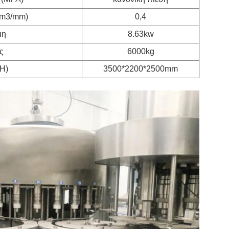
(m3/mm)
0,4
μη
8.63kw
ς
6000kg
H)
3500*2200*2500mm