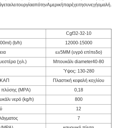
ισάγεταιλειτουργίααπότηνΑμερικήπαρέχειτησυνεχήομαλή.
Cgf32-32-10
0ml) (b/h)
12000-15000
εια
≤±5MM (υγρό επίπεδο)
στέρα (χιλ.)
Μπουκάλι diameter40-80
Ύψος: 130-280
 ΚΑΠ
Πλαστική κεφαλή κοχλίου
ύ πλύσης (MPA)
0,18
κάλι νερό (kg/h)
800
ύ
12
λάγματος
7
 (MPA)
κανονική πίεση