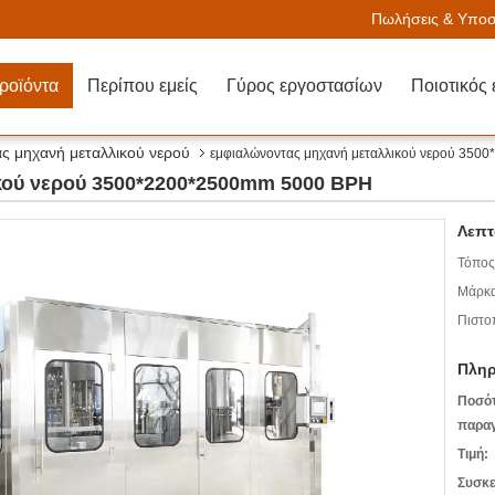
Πωλήσεις & Υποστ
ροϊόντα
Περίπου εμείς
Γύρος εργοστασίων
Ποιοτικός 
ς μηχανή μεταλλικού νερού
εμφιαλώνοντας μηχανή μεταλλικού νερού 35
κού νερού 3500*2200*2500mm 5000 BPH
Λεπτ
Τόπος
Μάρκα
Πιστο
Πληρ
Ποσό
παραγ
Τιμή:
Συσκε