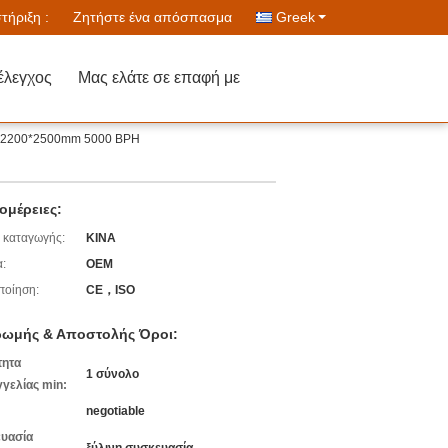
ήριξη :
Ζητήστε ένα απόσπασμα
Greek
έλεγχος
Μας ελάτε σε επαφή με
00*2200*2500mm 5000 BPH
ομέρειες:
 καταγωγής:
ΚΙΝΑ
:
OEM
ποίηση:
CE，ISO
ωμής & Αποστολής Όροι:
τητα
1 σύνολο
γελίας min:
negotiable
υασία