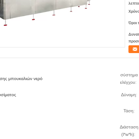
λεπτο
Χρόνο
Όροι 
Δυνατ
προσ
σύστημα
σης μπουκαλιών νερό
ελέγχου:
υσίματος
Δύναμη:
Τάση:
Διάσταση
(l*w*h):