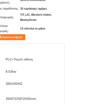
ξύλινη συσκευασία
μέρειες:
ς παράδοσης:
35 εργάσιμες ημέρες
T/T, L/C, Western Union,
πληρωμής:
MoneyGram
ότητα
15 σύνολα το μήνα
φοράς:
Επικοινωνήστε
PLC+Touch οθόνη
8.63kw
380V/50HZ
3500*2200*2500mm